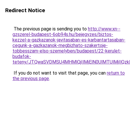
Redirect Notice
The previous page is sending you to
http://www.xn--
gzszerel-budapest-6ob94s.hu/bejegyzes/biztos-
kezzel-a-gazkazanok-javitasaban-es-karbantartasaban-
cegunk-a-gazkazanok-megbizhato-szakertoje-
tobbesszam-elso-szemelyben/budapest/22-kerulet-
budafok-
teteny/JTQwaSVDMSU4MHMlQjIlMjElN0UlMTUlMjIl
If you do not want to visit that page, you can
return to
the previous page
.